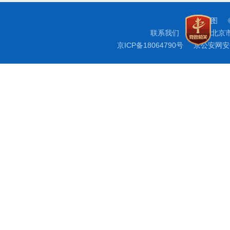
准可以办
外国
网站地图
联系我们
地址：北京
当由本人
京ICP备18064790号
京公安网安备 
续，属于
才以及未
因行动不
的亲属、
五、禁止
申请
三十一条
六、申请