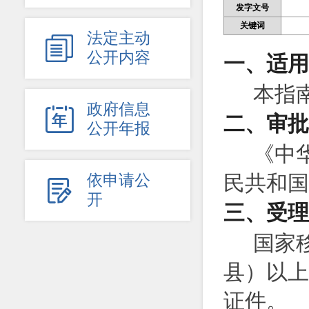
发字文号
关键词
法定主动

公开内容
一、适用
本指
政府信息

二、审批
公开年报
《中
依申请公
民共和国

开
三、受理
国家
县）以上
证件。