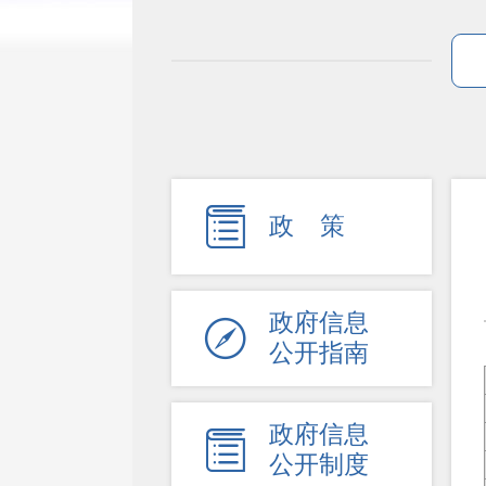

政 策
政府信息

公开指南
政府信息

公开制度