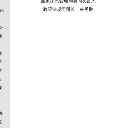
国家移民管理局新闻发言人
，
政策法规司司长 林勇胜
车5
外
家
济
学
在
支
聚
办
国