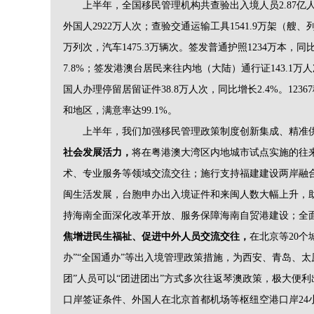
上半年，全国移民管理机构共查验出入境人员2.87亿人次，
外国人2922万人次；查验交通运输工具1541.9万架（艘、列
万列次，汽车1475.3万辆次。签发普通护照1234万本，同
7.8%；签发港澳台居民来往内地（大陆）通行证143.1万
国人办理停留居留证件38.8万人次，同比增长2.4%。123
和地区，满意率达99.1%。
上半年，我们加强移民管理政策制度创新集成、精准供
社会发展活力，
将在粤港澳大湾区内地城市试点实施的往
术、专业服务等领域交流交往；施行支持福建建设两岸融合
闽生活发展，台胞申办出入境证件和来闽人数大幅上升，助
持海南全面深化改革开放、服务保障海南自贸港建设；全
焦增进民生福祉、促进中外人员交流交往，
在北京等20个
办”“全国通办”等出入境管理政策措施，为西安、青岛、太
团”人员可以“团进团出”方式多次往返琴澳政策，极大便
口岸签证条件、外国人在北京首都机场等枢纽空港口岸24