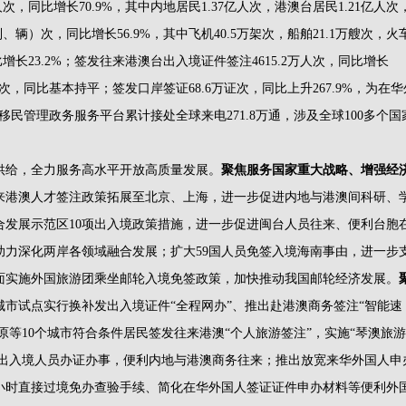
同比增长70.9%，其中内地居民1.37亿人次，港澳台居民1.21亿人次
、辆）次，同比增长56.9%，其中飞机40.5万架次，船舶21.1万艘次，火
比增长23.2%；签发往来港澳台出入境证件签注4615.2万人次，同比增长
人次，同比基本持平；签发口岸签证68.6万证次，同比上升267.9%，为在华
67移民管理政务服务平台累计接处全球来电271.8万通，涉及全球100多个国
给，全力服务高水平开放高质量发展。
聚焦服务国家重大战略、增强经
来港澳人才签注政策拓展至北京、上海，进一步促进内地与港澳间科研、
发展示范区10项出入境政策措施，进一步促进闽台人员往来、便利台胞
力深化两岸各领域融合发展；扩大59国人员免签入境海南事由，进一步
面实施外国旅游团乘坐邮轮入境免签政策，加快推动我国邮轮经济发展。
城市试点实行换补发出入境证件“全程网办”、推出赴港澳商务签注“智能速
原等10个城市符合条件居民签发往来港澳“个人旅游签注”，实施“琴澳旅游
利出入境人员办证办事，便利内地与港澳商务往来；推出放宽来华外国人申
小时直接过境免办查验手续、简化在华外国人签证证件申办材料等便利外