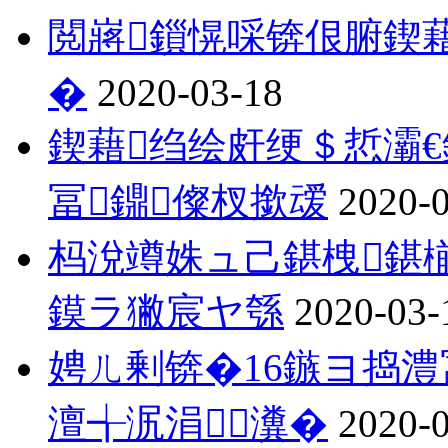
閲嶈鎻愰啋锛佷腑鍥藉
�
2020-03-18
鍥藉绉绘皯绠＄悊灞
冨鐤儏杈撳叆
2020-
杩涗竴姝ュ己鍖栧鍖
鏌ラ獙宸ヤ綔
2020-03-
娉ㄦ剰锛�16鏃ヨ捣澧
澶╅泦涓瀵�
2020-