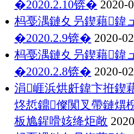
�2020.2.10锛�
2020-0
杩戞湡鏈夊叧鍥藉鍏ュ
�2020.2.9锛�
2020-02
杩戞湡鏈夊叧鍥藉鍏ュ
�2020.2.8锛�
2020-02
涓崕浜烘皯鍏卞拰鍥
炵悊鐤儏闃叉帶鏈熼
板尯鍟嗗姟绛炬敞
2020