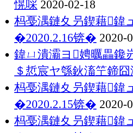
愰啋
2020-02-18
杩戞湡鏈夊叧鍥藉鍏ュ
�2020.2.16锛�
2020-0
鍏ㄩ潰灞ヨ娉曞畾鑱岃
＄悊宸ヤ綔鈥滀笁鍗囧
杩戞湡鏈夊叧鍥藉鍏ュ
�2020.2.15锛�
2020-0
杩戞湡鏈夊叧鍥藉鍏ュ