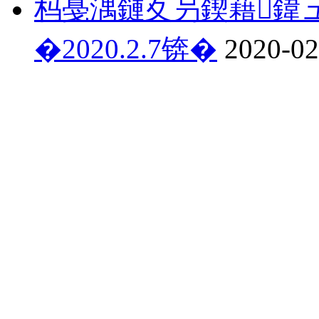
杩戞湡鏈夊叧鍥藉鍏ュ
�2020.2.7锛�
2020-02