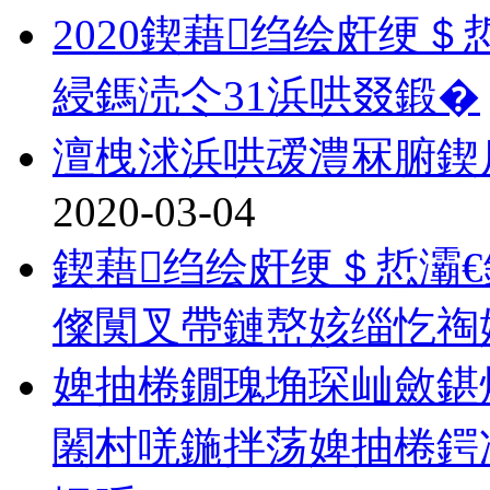
2020鍥藉绉绘皯绠
綅鎷涜仒31浜哄叕鍛�
澶栧浗浜哄叆澧冧腑鍥
2020-03-04
鍥藉绉绘皯绠＄悊灞€
儏闃叉帶鏈嶅姟缁忔祹
婢抽棬鐗瑰埆琛屾斂鍖
闂村唴鍦拌荡婢抽棬鍔