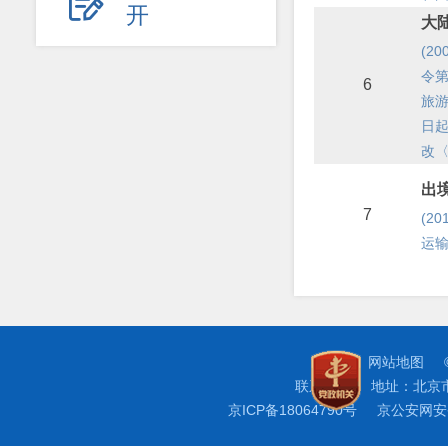

开
大
(2
令第
6
旅
日
改
出
7
(2
运输
网站地图
联系我们
地址：北京
京ICP备18064790号
京公安网安备 