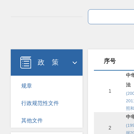

序号
政 策
中
法
规章
1
(2
20
行政规范性文件
照
中
其他文件
(1
2
据2