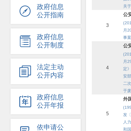
政府信息
关

公开指南
公
(2
3
月2
政府信息
事

公开制度
公
(2
月2
法定主动
4

定》
公开内容
安
二次
于
政府信息

外
公开年报
(1
5
发〔
人力
依申请公
和国