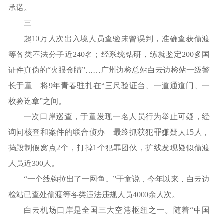
承诺。
三
超10万人次出入境人员查验未曾误判，准确查获偷渡
等各类不法分子近240名；经系统钻研，练就鉴定200多国
证件真伪的“火眼金睛”……广州边检总站白云边检站一级警
长于童，将9年青春驻扎在“三尺验证台、一道通道门、一
枚验讫章”之间。
一次口岸巡查，于童发现一名人员行为举止可疑，经
询问核查和案件的联合侦办，最终抓获犯罪嫌疑人15人，
捣毁制假窝点2个，打掉1个犯罪团伙，扩线发现疑似偷渡
人员近300人。
“一个线钩拉出了一网鱼。”于童说，今年以来，白云边
检站已查处偷渡等各类违法违规人员4000余人次。
白云机场口岸是全国三大空港枢纽之一。随着“中国