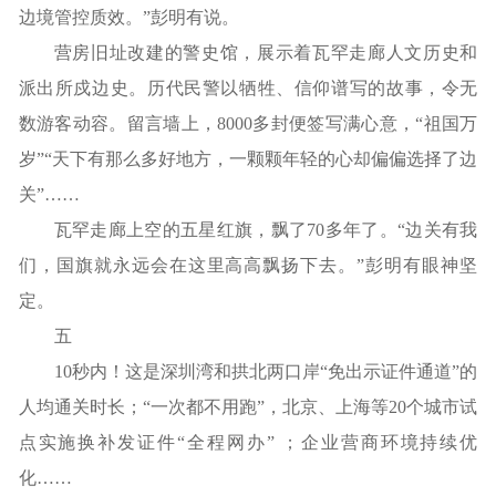
边境管控质效。”彭明有说。
营房旧址改建的警史馆，展示着瓦罕走廊人文历史和
派出所戍边史。历代民警以牺牲、信仰谱写的故事，令无
数游客动容。留言墙上，8000多封便签写满心意，“祖国万
岁”“天下有那么多好地方，一颗颗年轻的心却偏偏选择了边
关”……
瓦罕走廊上空的五星红旗，飘了70多年了。“边关有我
们，国旗就永远会在这里高高飘扬下去。”彭明有眼神坚
定。
五
10秒内！这是深圳湾和拱北两口岸“免出示证件通道”的
人均通关时长；“一次都不用跑”，北京、上海等20个城市试
点实施换补发证件“全程网办” ；企业营商环境持续优
化……