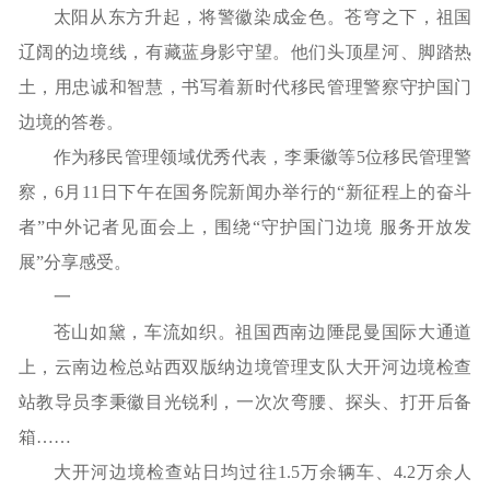
太阳从东方升起，将警徽染成金色。苍穹之下，祖国
辽阔的边境线，有藏蓝身影守望。他们头顶星河、脚踏热
土，用忠诚和智慧，书写着新时代移民管理警察守护国门
边境的答卷。
作为移民管理领域优秀代表，李秉徽等5位移民管理警
察，6月11日下午在国务院新闻办举行的“新征程上的奋斗
者”中外记者见面会上，围绕“守护国门边境 服务开放发
展”分享感受。
一
苍山如黛，车流如织。祖国西南边陲昆曼国际大通道
上，云南边检总站西双版纳边境管理支队大开河边境检查
站教导员李秉徽目光锐利，一次次弯腰、探头、打开后备
箱……
大开河边境检查站日均过往1.5万余辆车、4.2万余人