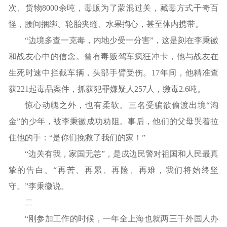
次、货物8000余吨，毒贩为了蒙混过关，藏毒方式千奇百
怪，腰间捆绑、轮胎夹缝、水果掏心，甚至体内携带。
“边境多查一克毒，内地少受一分害”，这是刻在李秉徽
和战友心中的信念。曾有毒贩驾车疯狂冲卡，他与战友在
生死时速中拦截车辆，头部手臂受伤。17年间，他精准查
获221起毒品案件，抓获犯罪嫌疑人257人，缴毒2.6吨。
惊心动魄之外，也有柔软。三名受骗欲偷渡出境“淘
金”的少年，被李秉徽成功劝阻。事后，他们的父母哭着拉
住他的手：“是你们挽救了我们的家！”
“边关有我，家国无恙”，是戍边民警对祖国和人民最真
挚的告白。“再苦、再累、再险、再难，我们将始终坚
守。”李秉徽说。
二
“刚参加工作的时候，一年全上海也就两三千外国人办