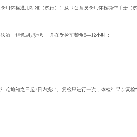
务员录用体检通用标准（试行）〉及〈公务员录用体检操作手册（试行
饮酒，避免剧烈运动，并在受检前禁食8—12小时；
检结论通知之日起
7日内提出。复检只进行一次，体检结果以复检