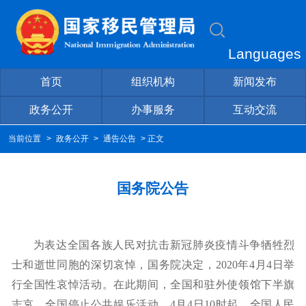
Languages
首页
组织机构
新闻发布
政务公开
办事服务
互动交流
当前位置
>
政务公开
>
通告公告
> 正文
国务院公告
为表达全国各族人民对抗击新冠肺炎疫情斗争牺牲烈
士和逝世同胞的深切哀悼，国务院决定，
2020年4月4日举
行全国性哀悼活动。在此期间，全国和驻外使领馆下半旗
志哀，全国停止公共娱乐活动。4月4日10时起，全国人民