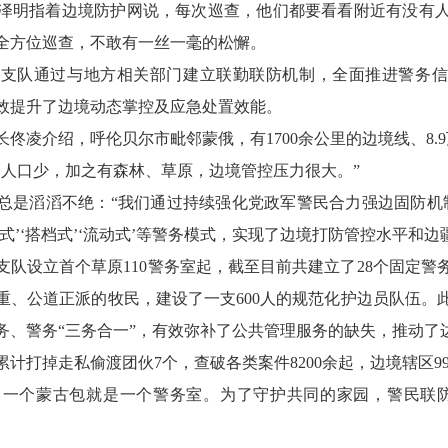
泽明指着边境防护网说，每次巡查，他们都要看看附近有没有
全方位巡查，不敢有一丝一毫的松懈。
支队通过与地方相关部门建立联勤联防机制，全面推进警务信
效提升了边境动态掌控及应急处置效能。
佟凌介绍，呼伦贝尔市毗邻蒙俄，有1700余公里的边境线、8.
、人口少，加之有森林、草原，边境管控压力很大。”
总是滔滔不绝：“我们通过持续强化党政军警民合力强边固防机制
式’‘搭档式’‘流动式’等警务模式，实现了边境打防管控水平和边
理支队设立首个草原110警务室起，截至目前共建立了28个固定
重、公道正派的牧民，建设了一支600人的规范化护边员队伍。
务、警务“三务合一”，有效弥补了公共管理服务的缺失，推动了
队累计打掉走私偷渡团伙7个，查破各类案件8200余起，边境辖区
，一个蒙古包就是一个警务室。为了守护共同的家园，警民联防