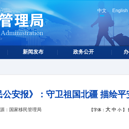
中文
English
新闻发布
政务公开
办
民公安报》：守卫祖国北疆 描绘平
大
源：国家移民管理局
中
【字体：
小
】