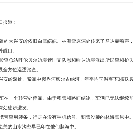
3日报道：
疆的大兴安岭依旧白雪皑皑。林海雪原深处传来了马达轰鸣声
外醒目。
检查总站呼伦贝尔边境管理支队恩和哈达边境派出所民警和护
展全方位巡逻踏查。
兴安岭深处、紧靠中俄界河额尔古纳河，年平均气温零下3摄氏度
车在一个转弯处停靠。由于积雪和路面结冰，车辆已无法继续
深处徒步进发。
携带警用装备，行走在没有手机信号、积雪没膝的林海雪原中
边关的山水沟壑早已印在他们脑海中。