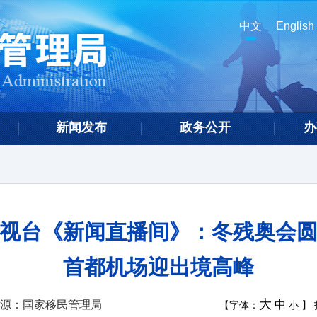
中文
English
新闻发布
政务公开
办
视台《新闻直播间》：冬残奥会
首都机场迎出境高峰
大
源：国家移民管理局
中
【字体：
小
】