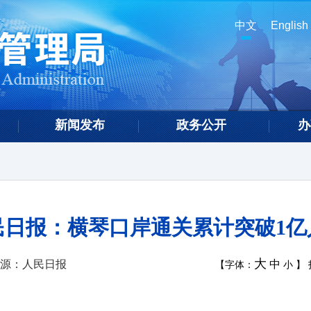
中文
English
新闻发布
政务公开
办
民日报：横琴口岸通关累计突破1亿
大
源：人民日报
中
【字体：
小
】