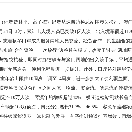
电 （记者贺林平、富子梅）记者从珠海边检总站横琴边检站、澳
至4月24日13时，累计出入境人员已突破1亿人次，出入境车辆超1
标志着横琴口岸成为服务两地人员交流、经贸合作、民生融合的
先实施“合作查验、一次放行”边检通关模式，改变了过去“两地两
与指纹核验，即同时办结珠海与澳门两地的出入境手续，平均通关时
“刷脸”无感通关，便利化程度进一步提升。此外，口岸还对跨境学
童年龄上限由10周岁上调至14周岁，进一步扩大了便利覆盖面
横琴粤澳深度合作区之间人流、物流、资金流、信息流的便捷
稳定在10万人次，客流年均增幅超过40%。横琴边检站副站长曾
车辆超108万辆次，同比分别增长31.7%、46.5%，客流车流
将持续赋能澳琴一体化融合发展，有序推进通道扩容增效，再增4