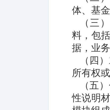
体、基
（
三
料
，
包
据，
业
（
四
）
所有权
（
五
）
性说明