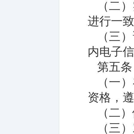
（二）
进行一
（三）
内
电子
第
五
条
（一）
资格，
（
二
）
（
三
）