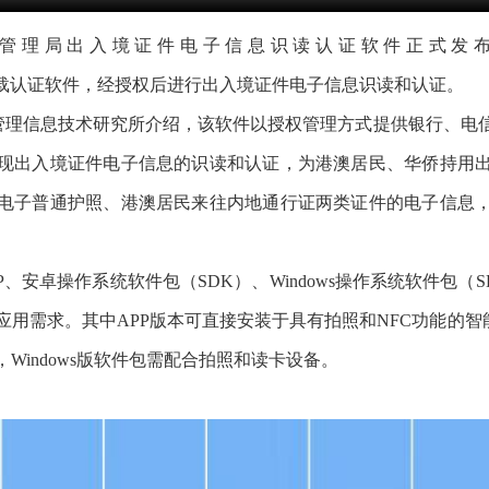
移民管理局出入境证件电子信息识读认证软件正式发
载认证软件，
经授权后进行出入境证件电子
信息
识读
和认证。
管理信息技术研究所
介绍，
该软件以授权管理方式提供银行、电
现出入境证件
电子信息
的
识读和
认证，为港澳居民、华侨持用
电子普通护照、港澳居民来往内地通行证两类证件
的电子信息
P、安卓操作系统软件包
（SDK）
、Windows操作系统软件包
（S
应用需求。
其中
APP版本可直接安装于具有拍照和NFC功能的智能
Windows版软件包
需配合
拍照和读卡设备
。