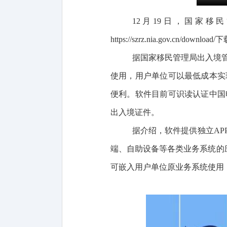
12月19日，国家
https://
szrz.nia.gov.cn
/download/
下
据国家移民管理局
出入境
使用，用户单位可以最
低
成本实
便利。软件目前可
识读
认证
中国
出入境证件
。
据介绍，
软件提供独立AP
端、自助设备等各类业务系统的
可嵌入
用户单位原
业务系统使用，