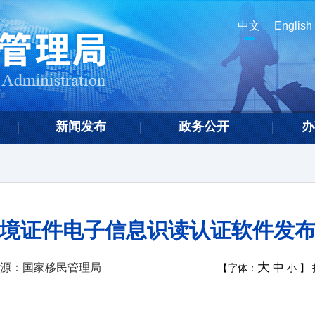
中文
English
新闻发布
政务公开
办
境证件电子信息识读认证软件发
大
源：国家移民管理局
中
【字体：
小
】