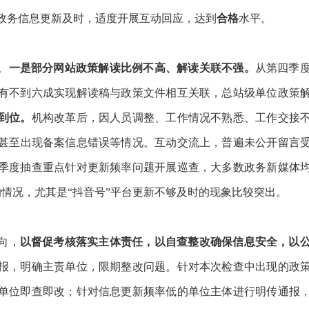
政务信息更新及时，适度开展互动回应，达到
合格
水平。
。
一是部分网站
政策解读比例不高、解读关联不强。
从
第四季
有不到六成实现解读稿与政策文件相互关联
，总站
级
单位
政策
到位。
机构改革后，因人员调整、工作情况不熟悉、工作交接
甚至
出现备案信息错误等情况。
互动交流上，普遍未公开留言
季度抽查重点针对更新频率问题开展巡查，
大多数政务新媒体
的情况，尤其是“抖音号”平台更新不够及时的现象比较突出。
向，
以督促考核落实主体责任，以自查整改确保信息安全，以
报，明确主责单位，限期整改问题。针对本次检查中出现的政
单位即查即改；针对信息
更新
频率低的单位主体进行明传通报