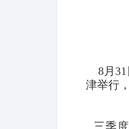
8
月
31
津举行
三季