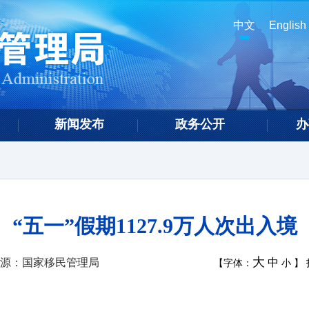
中文
English
新闻发布
政务公开
办
“五一”假期1127.9万人次出入境
大
源：国家移民管理局
中
【字体：
小
】