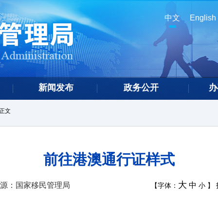
中文
English
新闻发布
政务公开
办
正文
前往港澳通行证样式
大
源：国家移民管理局
中
【字体：
小
】