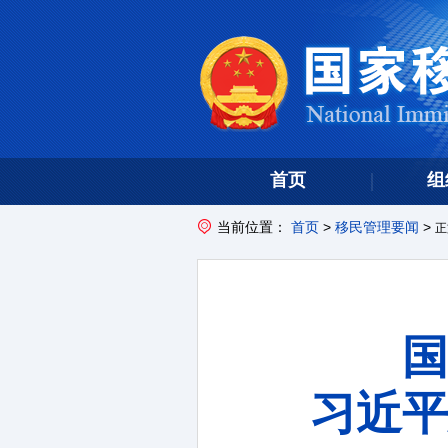
首页
组
当前位置：
首页
>
移民管理要闻
>
正
国
习近平