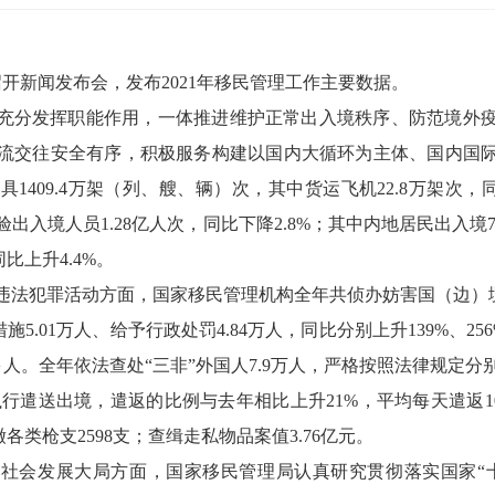
召开新闻发布会，发布2021年移民管理工作主要数据。
机构充分发挥职能作用，一体推进维护正常出入境秩序、防范境外
流交往安全有序，积极服务构建以国内大循环为主体、国内国
409.4万架（列、艘、辆）次，其中货运飞机22.8万架次，同比
出入境人员1.28亿人次，同比下降2.8%；其中内地居民出入境74
同比上升4.4%。
违法犯罪活动方面，国家移民管理机构全年共侦办妨害国（边）境管
施5.01万人、给予行政处罚4.84万人，同比分别上升139%、256
0多人。全年依法查处“三非”外国人7.9万人，严格按照法律规定
执行遣送出境，遣返的比例与去年相比上升21%，平均每天遣返100
缴各类枪支2598支；查缉走私物品案值3.76亿元。
社会发展大局方面，国家移民管理局认真研究贯彻落实国家“十四