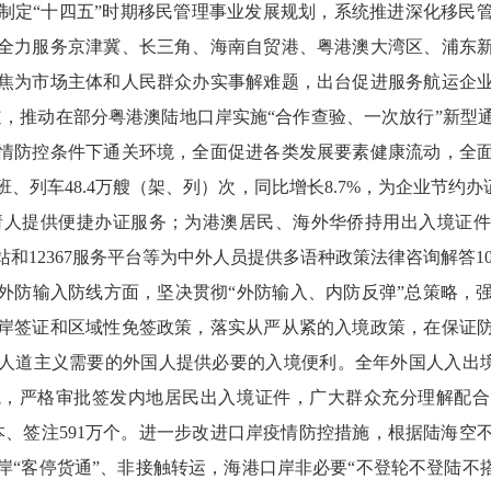
制定“十四五”时期移民管理事业发展规划，系统推进深化移民
全力服务京津冀、长三角、海南自贸港、粤港澳大湾区、浦东
焦为市场主体和人民群众办实事解难题，出台促进服务航运企
通道，推动在部分粤港澳陆地口岸实施“合作查验、一次放行”新型
情防控条件下通关环境，全面促进各类发展要素健康流动，全
列车48.4万艘（架、列）次，同比增长8.7%，为企业节约办证
的申请人提供便捷办证服务；为港澳居民、海外华侨持用出入境证
站和12367服务平台等为中外人员提供多语种政策法律咨询解答106
外防输入防线方面，坚决贯彻“外防输入、内防反弹”总策略，
岸签证和区域性免签政策，落实从严从紧的入境政策，在保证
道主义需要的外国人提供必要的入境便利。全年外国人入出境453
，严格审批签发内地居民出入境证件，广大群众充分理解配合
万本、签注591万个。进一步改进口岸疫情防控措施，根据陆海空
岸“客停货通”、非接触转运，海港口岸非必要“不登轮不登陆不搭