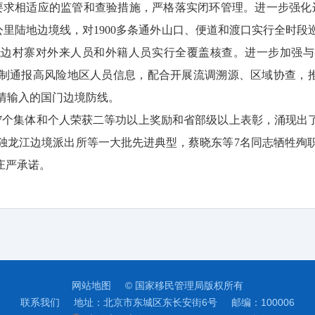
要求相适应的监管和查验措施，严格落实闭环管理。进一步强化
万公里陆地边境线，对1900多条通外山口、便道和渡口实行全时
抵边村寨对外来人员和外籍人员实行全覆盖核查。进一步加强与
制通报高风险地区人员信息，配合开展流调溯源、区域协查，推动
情输入的国门边境防线。
557个集体和个人荣获二等功以上奖励和省部级以上表彰，涌现出
独龙江边境派出所等一大批先进典型，蔡晓东等7名同志牺牲殉职
庄严承诺。
网站地图
© 国家移民管理局版权所有
联系我们
地址：北京市东城区东长安街6号
邮编：100006