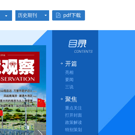
历史期刊
开篇
亮相
要闻
三说
聚焦
重点关注
打开封面
政策解读
特别策划