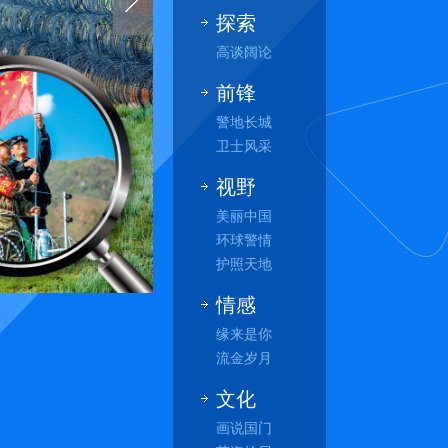
探索
高谈阔论
前锋
警地长城
卫士风采
视野
美丽中国
环球警情
护照天地
情感
缘来是你
流金岁月
文化
画说国门