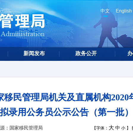
中文
English
新闻发布
政务公开
办
家移民管理局机关及直属机构2020
拟录用公务员公示公告（第一批
大
源：国家移民管理局
中
【字体：
小
】