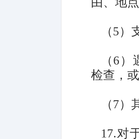
由、地
（5）
（6）
检查，
（7）
17.