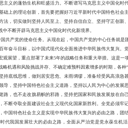
思主义的蓬勃生机和旺盛活力。不断谱写马克思主义中国化时
基础上的理论创新，首先要把握好习近平新时代中国特色社会
方法，切实做到坚持人民至上、坚持自信自立、坚持守正创新
践中不断开辟马克思主义中国化时代化新境界。
中国共产党的使命任务。从现在起，中国共产党的中心任务就是
百年奋斗目标，以中国式现代化全面推进中华民族伟大复兴。
宏观展望，重点部署了未来5年的战略任务和重大举措。这是一
战略机遇和风险挑战并存、不确定难预料因素增多的时期，各种“黑
坚持底线思维，做到居安思危、未雨绸缪，准备经受风高浪急
领导，坚持中国特色社会主义道路，坚持以人民为中心的发展
老路，也不走改旗易帜的邪路，坚持把国家和民族发展放在自
，不断夺取全面建设社会主义现代化国家新胜利。全党必须牢
，中国特色社会主义是实现中华民族伟大复兴的必由之路，团
新时代我国发展壮大的必由之路，全面从严治党是党永葆生机活