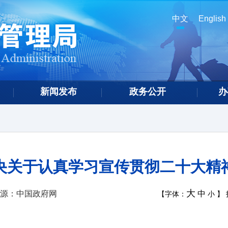
中文
English
新闻发布
政务公开
办
央关于认真学习宣传贯彻二十大精
大
源：中国政府网
中
【字体：
小
】