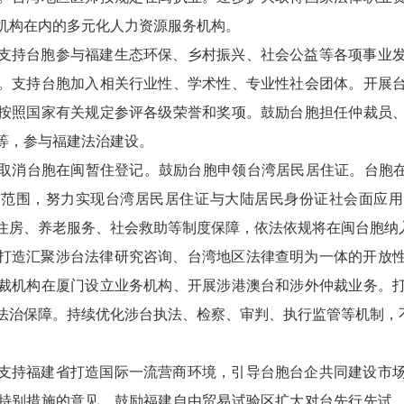
机构在内的多元化人力资源服务机构。
支持台胞参与福建生态环保、乡村振兴、社会公益等各项事业
。支持台胞加入相关行业性、学术性、专业性社会团体。开展
按照国家有关规定参评各级荣誉和奖项。鼓励台胞担任仲裁员
等，参与福建法治建设。
取消台胞在闽暂住登记。鼓励台胞申领台湾居民居住证。台胞在
用范围，努力实现台湾居民居住证与大陆居民身份证社会面应用
住房、养老服务、社会救助等制度保障，依法依规将在闽台胞纳
打造汇聚涉台法律研究咨询、台湾地区法律查明为一体的开放
裁机构在厦门设立业务机构、开展涉港澳台和涉外仲裁业务。
法治保障。持续优化涉台执法、检察、审判、执行监管等机制，
支持福建省打造国际一流营商环境，引导台胞台企共同建设市
特别措施的意见。鼓励福建自由贸易试验区扩大对台先行先试