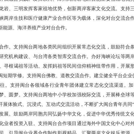
龙岩、三明发挥客家祖地优势，创新两岸客家文化交流。支持
峡两岸生技和医疗健康产业合作区等为载体，深化对台交流合
新能源、海洋养殖产业对台合作。
合作。支持闽台两地各类民间组织开展常态化交流，鼓励符合
研究机构建设、与台湾各类智库交流合作。办好海峡论坛等两
、寻根谒祖等活动。发挥妈祖等民间信仰精神纽带作用，开展
闽短期学修。支持闽台佛教、道教交流合作。建立健全平台企业
交往。支持闽台各领域各行业青年团体建立常态化交流渠道。加
梦、圆梦。支持闽台两地中小学校加强校际交流，开展棒垒球
展体验式、沉浸式、互动式交流活动，不断扩大闽台青年共同“朋
发展。鼓励两岸同胞共同弘扬中华文化，促进中华优秀传统文
化业者投资入驻。支持闽台合作项目通过海外中国文化中心对
司。引导闽台业界合作制作影视精品。汇聚两岸文化娱乐资源