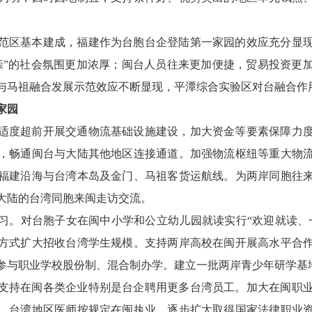
范区基本建成，福建作为台胞台企登陆第一家园的效应充分显
亲”的社会氛围更加浓厚；闽台人员往来更加便捷，贸易投资更
与马祖融合发展示范效应不断显现，平潭综合实验区对台融合作
家园
适度超前开展交通物流基础设施建设，加大资金等要素保障力
，畅通闽台与大陆其他地区连接通道。加强物流枢纽等重大物
福建沿海与台湾本岛及金门、马祖客货运航线。为两岸同胞往
大陆的台湾同胞来闽走访交流。
习。对台胞子女在闽中小学和公立幼儿园就读实行“欢迎就读、
方式扩大招收台湾学生规模。支持两岸高校在闽开展高水平合
参与职业学校股份制、混合制办学。建立一批两岸青少年研学基
支持在闽各类企业特别是台企聘用更多台湾员工。加大在闽职
。台湾地区医师按规定在闽执业。逐步扩大取得国家法律职业