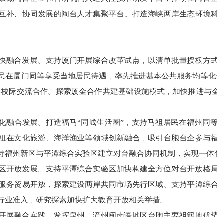
互补、协同发展的闽台人才集聚平台。打造海峡两岸生态环境
快融合发展。支持厦门开展综合改革试点，以清单批量授权方
民在厦门同等享受当地居民待遇，率先推进基本公共服务均等化
学校际交流合作。探索厦金合作共建基础设施模式，加快推进与
化融合发展。打造福马“同城生活圈”，支持马祖居民在福州同
祖在文化旅游、海洋渔业等领域创新融合，吸引台胞台企参与
持福州新区与平潭综合实验区建立对台融合协同机制，实现一体
区开放发展。支持平潭综合实验区加快构建全方位对台开放格
服务贸易开放，探索建设两岸共同市场先行区域。支持平潭综
行业准入，研究探索加快扩大教育开放相关举措。
开展融合实践。发挥泉州、漳州闽南语地区台胞主要祖籍地优