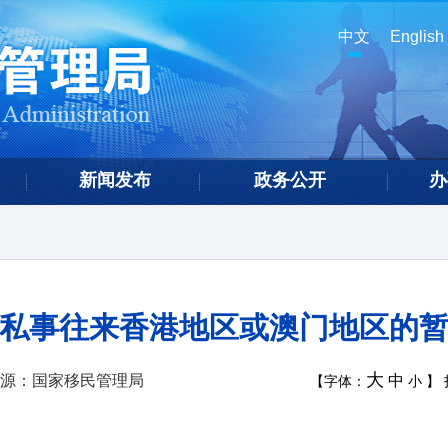
中文
English
新闻发布
政务公开
办
私事往来香港地区或澳门地区的
大
源：国家移民管理局
中
【字体：
小
】