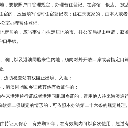
内地，要按照户口管理规定，办理暂住登记。在宾馆、饭店、 旅
住宿的，应当填写临时住宿登记表；住在亲友家的，由本人或者亲友
办公室办理暂住登记。
内地定居的，应当事先向拟定居地的市、县公安局提出申请，获
户口手续。
港、澳门以及港澳同胞来往内地，须向对外开放口岸或者指定口
验。
的，边防检查站有权阻止出境、入境：
证件，港澳同胞回乡证或其他有效证件的；
效的往来港澳通行证或者港澳同胞回乡证的，冒用他人往来港澳通
有前款第二项规定的情形的，可依照本办法第二十六条的规定处理
证由持证人保存，有效期10年，在有效期内可以多次使用，超过