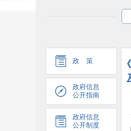

政 策
政府信息

公开指南
政府信息

公开制度