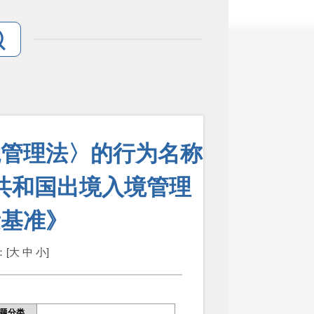
境管理法〉的行为名称
共和国出境入境管理
量基准》
：[
大
中
小
]
题分类