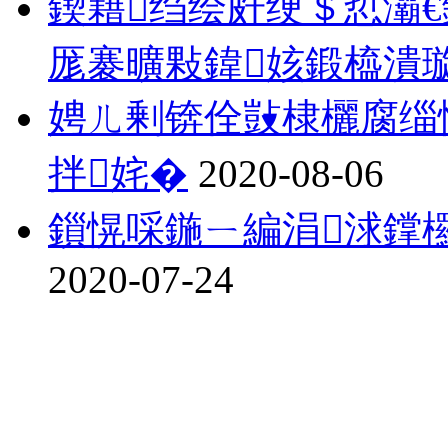
鍥藉绉绘皯绠＄悊灞€
厖褰曠敤鍏姟鍛橀潰
娉ㄦ剰锛佺敱棣欐腐缁
拌姹�
2020-08-06
鎻愰啋鍦ㄧ編涓浗鐣
2020-07-24