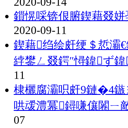
2020-09-14
鎻愰啋锛佷腑鍥藉叕姘
2020-09-11
鍥藉绉绘皯绠＄悊灞€
綍鐢ㄥ叕鍔″憳鍏ず鍏
11
棣欐腐灞呮皯9鏈�4鏃
哄叆澧冪鐞嗛儴闂ㄧ
07