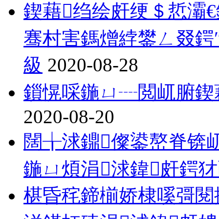
鍥藉绉绘皯绠＄悊灞€
骞村害鎷熷綍鐢ㄥ叕鍔″
級
2020-08-28
鎻愰啋鍦ㄩ┈閲屼腑鍥
2020-08-20
闊╁浗鐤儏鍙嶅脊锛
鍦ㄩ煩涓浗鍏皯鍔
椹昏秺鍗椾娇棣嗘彁閱