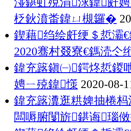
湴鍖虹殑涓浗鍏皯
柉鈥濆畨鍏ㄩ槻鑼�
20
鍥藉绉绘皯绠＄悊灞
2020骞村叕寮€鎷涜仒
鍏充簬鎭㈠鍔炵悊鍐
娉ㄧ殑鍏憡
2020-08-1
鍏充簬瀵逛粠婢抽棬杩
闆嗕腑闅旂鍖诲瑙傚