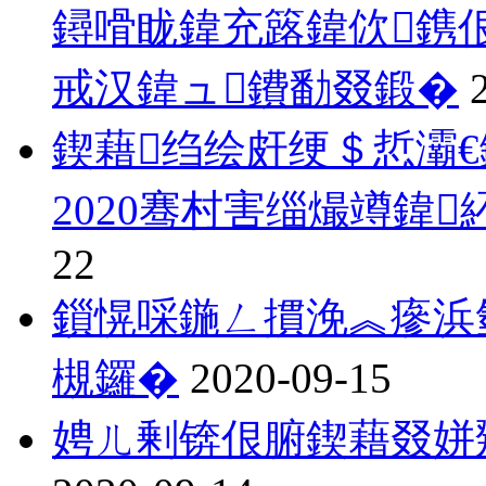
鐞嗗眬鍏充簬鍏佽鎸
戒汉鍏ュ鐨勫叕鍛�
鍥藉绉绘皯绠＄悊灞
2020骞村害缁熶竴鍏
22
鎻愰啋鍦ㄥ摜浼︽瘮浜
槻鑼�
2020-09-15
娉ㄦ剰锛佷腑鍥藉叕姘