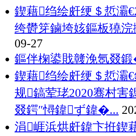
鍥藉绉绘皯绠＄悊灞€
绔欎笌鏀垮姟鏂板獟浣
09-27
鏂伴椈鍙戝竷浼氬叕鍛
鍥藉绉绘皯绠＄悊灞
规鎬荤珯2020骞村
叕鍔″憳鍏ず鍏�...
20
涓崕浜烘皯鍏卞拰鍥