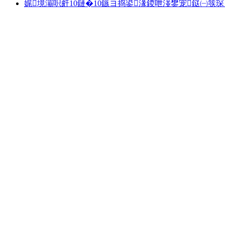
娓境灞呮皯10鏈�10鏃ヨ捣鍙湪鍐呭湴鐢宠鎹㈠彂