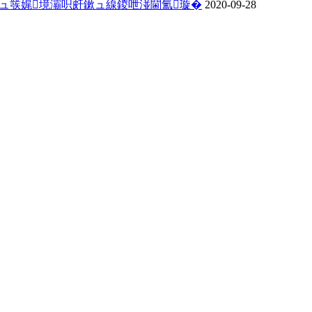
琛ュ彂娓境灞呮皯鏉ュ線鍐呭湴閫氳璇�
2020-09-28