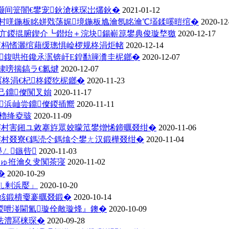
灏间簹闇€鐢宠鈥滄梾琛岀爜鈥�
2021-01-12
1骞村唴鍦板眳姘戣荡娓境鍦板尯瀹氬眳瀹℃壒鍒嗘暟绾�
2020-12
曞亣鍐掍腑鍥介┗鐟炲＋浣块鍚嶄箟鐢典俊璇堥獥
2020-12-17
埅杩愭灑绾藉缓璁惧崄椤规柊涓炬帾
2020-12-14
鍑哄拰鑱氶泦锛屽Ε鍠勫簲瀵圭柅鎯�
2020-12-07
棣嗙揣鎬ラ€氱煡
2020-12-07
柊涓€杞柊鍐犵柅鎯�
2020-11-23
己鐤儏闃叉姢
2020-11-17
浜屾尝鐤儏鍐插嚮
2020-11-11
庨櫓绛夌骇
2020-11-09
0骞村害鎺ユ敹搴斿眾姣曚笟鐢熷悕鍗曞叕绀�
2020-11-06
0骞村叕寮€鎷涜仒鎷熻仒鐢ㄤ汉鍛樺叕绀�
2020-11-04
ㄥ鏃呰
2020-11-03
ゅ拰瀹夊叏闃茶寖
2020-11-02
�
2020-10-29
ㄦ剰浜嬮」
2020-10-20
姟鍛樻嫑褰曞叕鍛�
2020-10-14
鍐呭湴閫氳璇佺敵璇烽』鐭�
2020-10-09
法澧冩梾琛�
2020-09-28