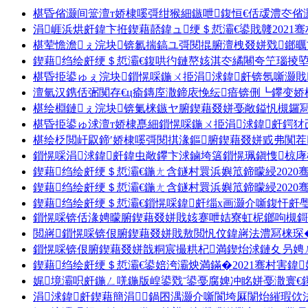
椹昏偗灏间簹澶т娇棣嗘彁绀猴細鏃呭鍑恒€佸叆澧冭偗
涓崕浜烘皯鍏卞拰鍥藉嚭鍏ュ绠＄悊灞€鍙戝竷202
椹荤憺澹ぇ浣块锛氱揣鎬ユ彁閱掍腑澶栧叕姘戣鎯
鍥藉绉绘皯绠＄悊灞€鍑哄彴鏈嶅姟淇冭繘闀夸笁瑙掕
椹昏挋鍙ゅぇ浣块鎻愰啋鍦ㄨ挋涓浗鍏皯锛氬噺灏戝
澶氫汉鎸佸弻闃存€ц瘉鏄庢潵鍗庡悗纭瘖锛侀┗鑻变娇
椹绘棩鏈ぇ浣块锛氭梾鏃ヤ腑鍥藉叕姘戞敞鎰忛槻鑼冩
椹昏挋鍙ゅ浗澶т娇棣嗭細鎻愰啋鍦ㄨ挋涓浗鍏皯鍔犲
椹绘柉閲屽叞鍗′娇棣嗘彁閱掑湪鏂腑鍥藉叕姘戜弗闃茬
鎻愰啋涓浗鍏皯鍏虫敞鑻卞浗鏀垮簻鎻愰珮鎭愯椋
鍥藉绉绘皯绠＄悊灞€鍦ㄤ含鐩村睘浜嬩笟鍗曚綅202
鍥藉绉绘皯绠＄悊灞€鍦ㄤ含鐩村睘浜嬩笟鍗曚綅202
鍥藉绉绘皯绠＄悊灞€鎻愰啋鍏皯缁х画灏介噺鍑忓皯璺
鎻愰啋锛佸湪娉曚腑鍥藉叕姘戝姟蹇呭姞寮虹柅鎯呴槻鎶
閲嶈鎻愰啋锛佷腑鍥藉叕姘戝敖閲忛伩鍏嶈法澧冩梾琛
鎻愰啋锛佷腑鍥藉叕姘戠粡宸撮粠杞満鍥炲浗鏈夊叧娉
鍥藉绉绘皯绠＄悊灞€鍙婄洿灞炴満鏋�2021骞村害鍏
娓境灞呮皯鍦ㄥ唴鍦版崲鍙戣ˉ鍙戞腐婢冲眳姘戞潵寰€
涓浗鍏皯鍥藉簡涓鍋囨湡灏介噺閬垮厤闈炲繀瑕佽