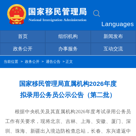
Languages
首页
组织机构
新闻发布
政务公开
办事服务
互动交流
当前位置
>
政务公开
>
通告公告
> 正文
国家移民管理局直属机构2026年度
拟录用公务员公示公告（第二批）
根据中央机关及其直属机构
202
6
年度考试录用公务员
工作有关要求，现将
北京
、
吉林
、
上海
、
安徽
、
厦门
、
深
圳
、
珠海
、
新疆
出入境边防检查总站，
长春、东兴
遣返中